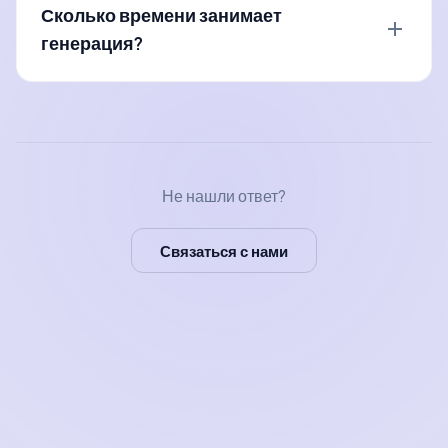
ИИ-фото хранятся на наших серверах и
Сколько времени занимает
доступны только Вам, если вы не публикуете их в
генерация?
общую галерею. Мы не используем их для
обучения нейросетей.
В среднем от 10 до 30 секунд, в зависимости от
загруженности серверов. Вы увидите
уведомление, когда нейрофото будет готово.
Не нашли ответ?
Связаться с нами