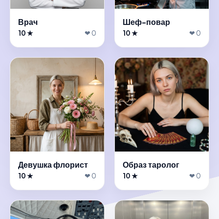
Врач
Шеф-повар
10 ★
❤ 0
10 ★
❤ 0
Девушка флорист
Образ таролог
10 ★
❤ 0
10 ★
❤ 0