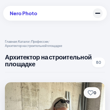
Nero Photo
Главная
Каталог
Профессии
/
/
/
Архитектор на строительной площадке
Войти в аккаунт
Архитектор на строительной
Создать арт
площадке
80
0