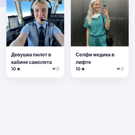
Девушка пилот в
Селфи медика в
кабине самолета
лифте
10 ★
❤ 0
10 ★
❤ 0