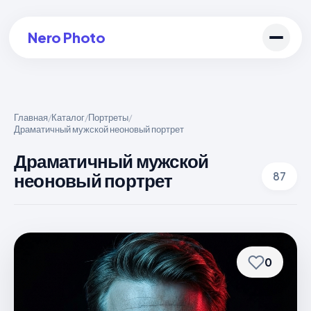
Nero Photo
Главная
Каталог
Портреты
/
/
/
Драматичный мужской неоновый портрет
Войти в аккаунт
Драматичный мужской
Создать арт
неоновый портрет
87
0