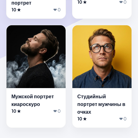
портрет
10 ★
❤ 0
10 ★
❤ 0
Мужской портрет
Студийный
киароскуро
портрет мужчины в
10 ★
❤ 0
очках
10 ★
❤ 0