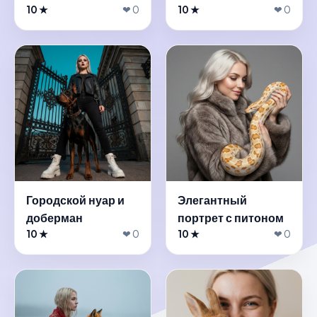
10 ★
❤ 0
10 ★
❤ 0
Городской нуар и
Элегантный
доберман
портрет с питоном
10 ★
❤ 0
10 ★
❤ 0