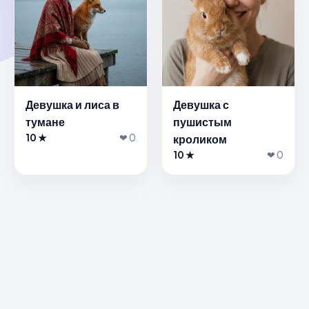
Девушка и лиса в
Девушка с
тумане
пушистым
10 ★
❤ 0
кроликом
10 ★
❤ 0