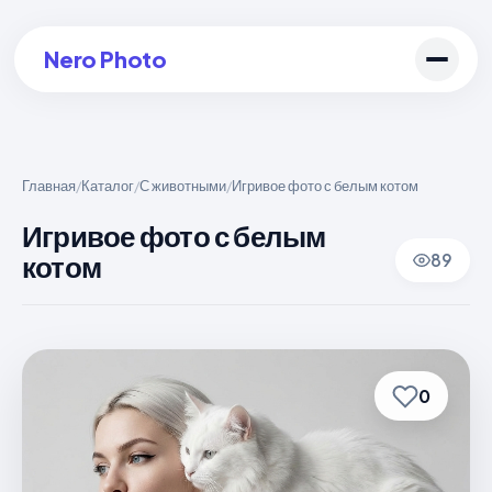
Nero Photo
Главная
Каталог
С животными
Игривое фото с белым котом
/
/
/
Войти в аккаунт
Игривое фото с белым
котом
89
Создать арт
0