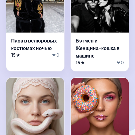
Пара в велюровых
Бэтмен и
костюмах ночью
Женщина-кошка в
15 ★
❤ 0
машине
15 ★
❤ 0