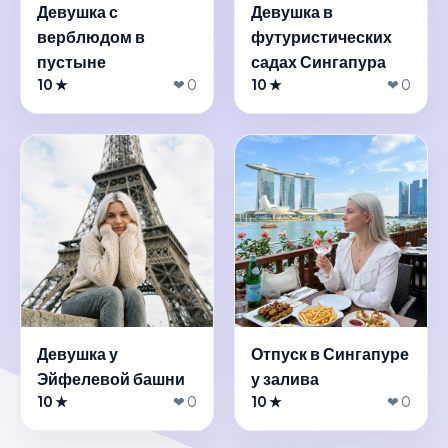
Девушка с
Девушка в
верблюдом в
футуристических
пустыне
садах Сингапура
10 ★
❤ 0
10 ★
❤ 0
Девушка у
Отпуск в Сингапуре
Эйфелевой башни
у залива
10 ★
❤ 0
10 ★
❤ 0