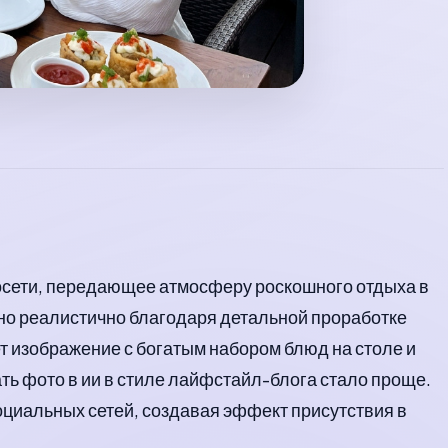
росети, передающее атмосферу роскошного отдыха в
но реалистично благодаря детальной проработке
т изображение с богатым набором блюд на столе и
ть фото в ии в стиле лайфстайл-блога стало проще.
оциальных сетей, создавая эффект присутствия в