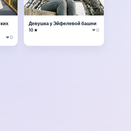
ских
Девушка у Эйфелевой башни
10 ★
❤ 0
❤ 0