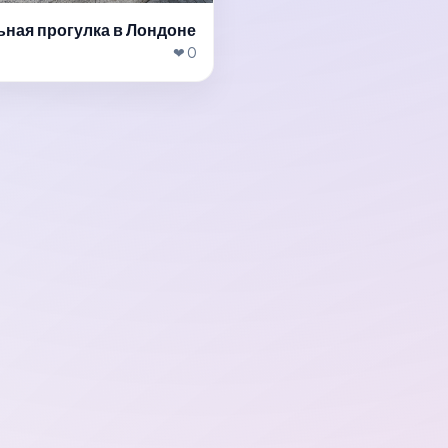
ьная прогулка в Лондоне
❤ 0
ть