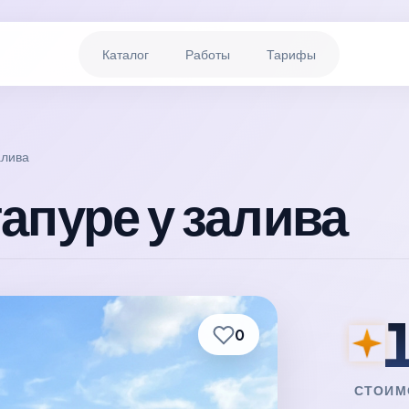
Каталог
Работы
Тарифы
алива
апуре у залива
0
СТОИМ