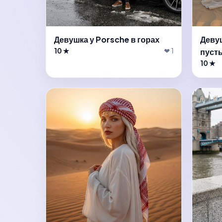
Девушка у Porsche в горах
Деву
10 ★
❤ 1
пуст
10 ★