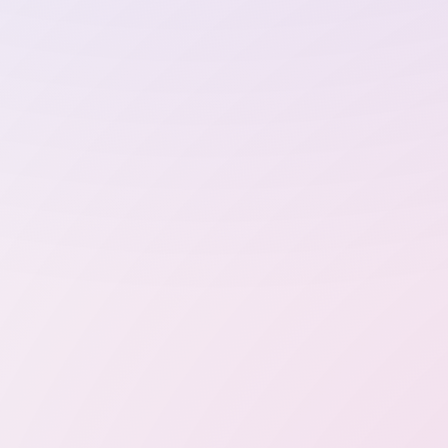
Тренды
Вопросы и 
Портрет с цветами
Контакты
Портреты
Путешествия
С животными
На природе
o P
Праздничный образ
Деловой образ
Профессии
С детьми
Детские
Все стили →