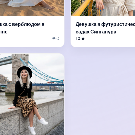
шка с верблюдом в
Девушка в футуристиче
ыне
садах Сингапура
❤ 0
10 ★