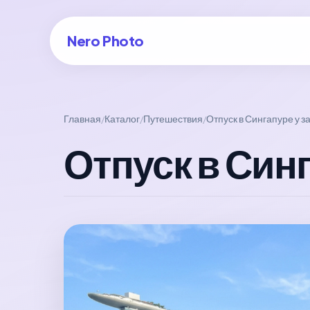
Nero Photo
Главная
Каталог
Путешествия
Отпуск в Сингапуре у з
/
/
/
Войти в аккаунт
Отпуск в Синг
Создать арт