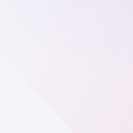
Nero Photo
Nero Photo — онлайн-сервис для
создания ИИ-фотографий и портретов.
Превращаем ваши селфи в
Ner
фотореалистичный digital-арт быстро и
без сложной обработки.
ИНН 595707145025
ИП Батраков Дмитрий Иванович