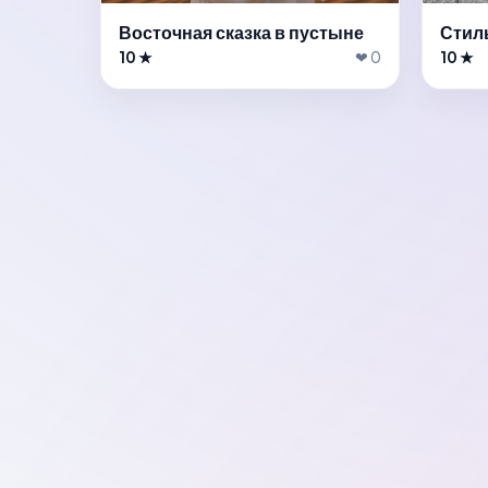
Восточная сказка в пустыне
Стил
10 ★
❤ 0
10 ★
Готов примери
новый образ?