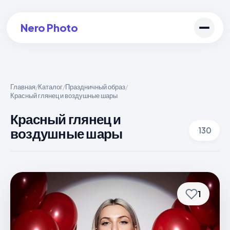
Nero Photo
Главная
Каталог
Праздничный образ
/
/
/
Красный глянец и воздушные шары
Войти в аккаунт
Красный глянец и
Создать арт
воздушные шары
130
1