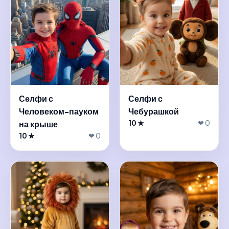
Селфи с
Селфи с
Человеком-пауком
Чебурашкой
на крыше
10 ★
❤ 0
10 ★
❤ 0