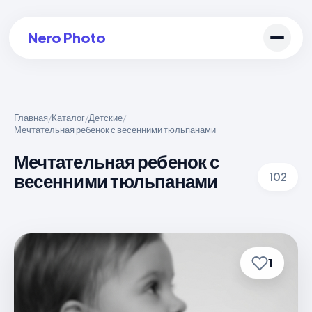
Nero Photo
Главная
Каталог
Детские
/
/
/
Мечтательная ребенок с весенними тюльпанами
Войти в аккаунт
Мечтательная ребенок с
Создать арт
весенними тюльпанами
102
1