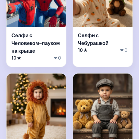
Селфи с
Селфи с
Человеком-пауком
Чебурашкой
на крыше
10 ★
❤ 0
10 ★
❤ 0