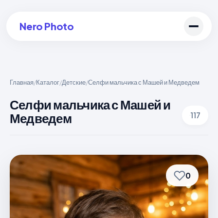
Nero Photo
Главная
Каталог
Детские
Селфи мальчика с Машей и Медведем
/
/
/
Войти в аккаунт
Селфи мальчика с Машей и
Медведем
117
Создать арт
0