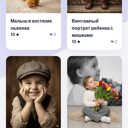
Малыш в костюме
Винтажный
львенка
портрет ребенка с
10 ★
❤ 0
мишками
10 ★
❤ 0