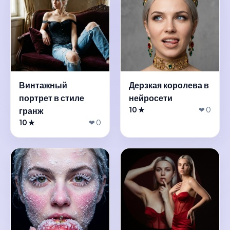
Винтажный
Дерзкая королева в
портрет в стиле
нейросети
гранж
10 ★
❤ 0
10 ★
❤ 0