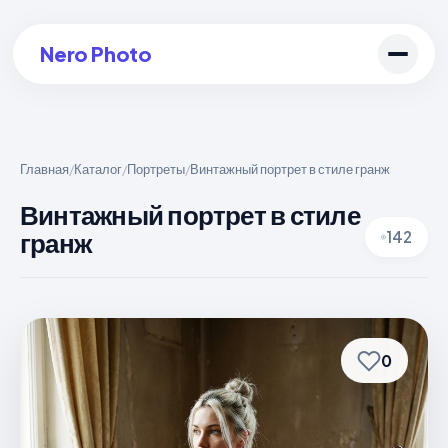
Nero Photo
Главная
Каталог
Портреты
Винтажный портрет в стиле гранж
/
/
/
Войти в аккаунт
Винтажный портрет в стиле
гранж
142
Создать арт
0