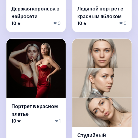
Дерзкая королева в
Ледяной портрет с
нейросети
красным яблоком
10 ★
❤ 0
10 ★
❤ 0
Портрет в красном
платье
10 ★
❤ 1
Студийный