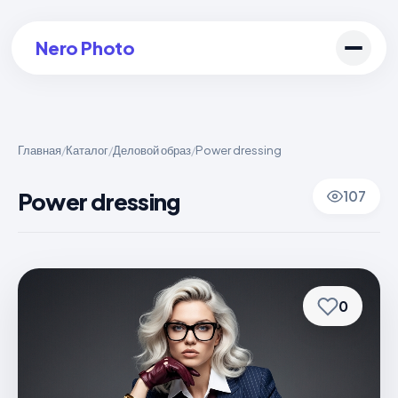
Nero Photo
Главная
Каталог
Деловой образ
Power dressing
/
/
/
Войти в аккаунт
Power dressing
107
Создать арт
0