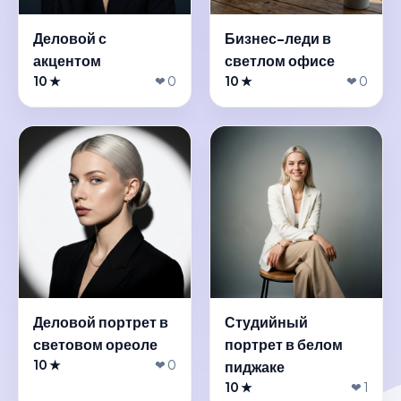
Деловой с
Бизнес-леди в
акцентом
светлом офисе
10 ★
❤ 0
10 ★
❤ 0
Деловой портрет в
Студийный
световом ореоле
портрет в белом
10 ★
❤ 0
пиджаке
10 ★
❤ 1