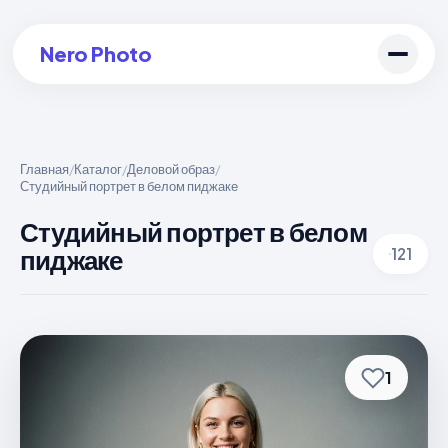
Nero Photo
Главная
Каталог
Деловой образ
/
/
/
Студийный портрет в белом пиджаке
Войти в аккаунт
Студийный портрет в белом
Создать арт
пиджаке
121
1