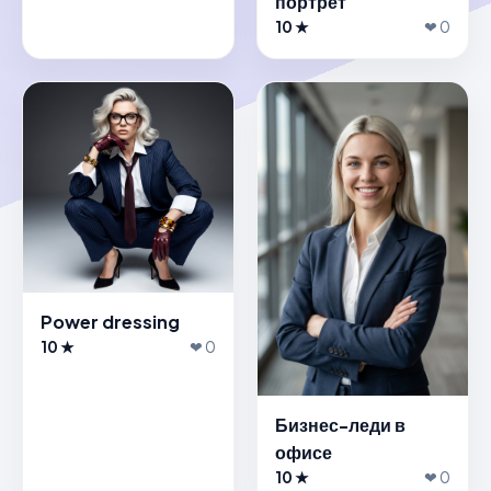
портрет
10 ★
❤ 0
Power dressing
10 ★
❤ 0
Бизнес-леди в
офисе
10 ★
❤ 0