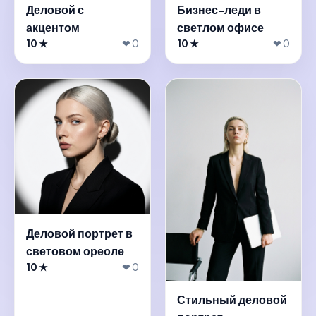
Деловой с
Бизнес-леди в
акцентом
светлом офисе
10 ★
❤ 0
10 ★
❤ 0
Деловой портрет в
световом ореоле
10 ★
❤ 0
Стильный деловой