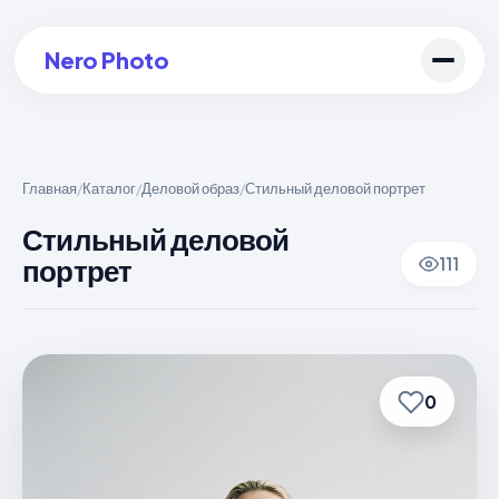
Nero Photo
Главная
Каталог
Деловой образ
Стильный деловой портрет
/
/
/
Войти в аккаунт
Стильный деловой
портрет
111
Создать арт
0