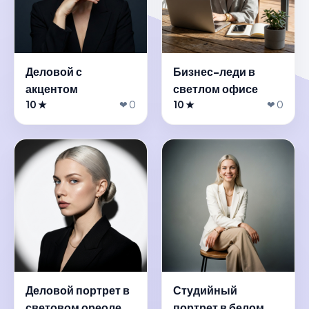
Деловой с
Бизнес-леди в
акцентом
светлом офисе
10 ★
❤ 0
10 ★
❤ 0
Деловой портрет в
Студийный
световом ореоле
портрет в белом