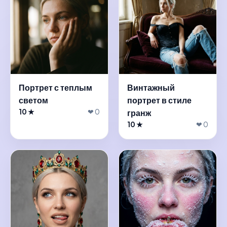
Портрет с теплым
Винтажный
светом
портрет в стиле
10 ★
❤ 0
гранж
10 ★
❤ 0