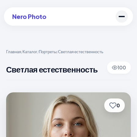
Nero Photo
Главная
Каталог
Портреты
Светлая естественность
/
/
/
Войти в аккаунт
Светлая естественность
100
Создать арт
0