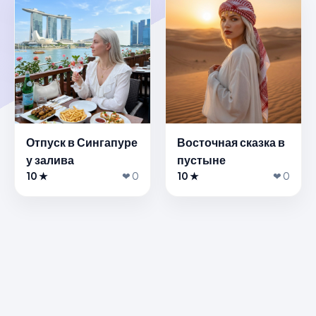
Отпуск в Сингапуре
Восточная сказка в
у залива
пустыне
10 ★
❤ 0
10 ★
❤ 0