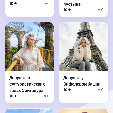
10 ★
❤ 1
пустыне
10 ★
❤ 0
Девушка в
Девушка у
футуристических
Эйфелевой башни
садах Сингапура
10 ★
❤ 0
10 ★
❤ 0